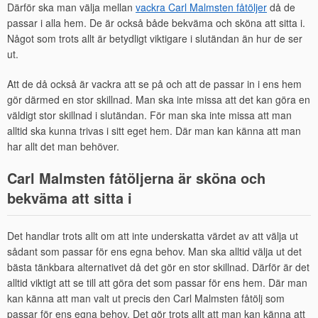
Därför ska man välja mellan
vackra Carl Malmsten fåtöljer
då de
passar i alla hem. De är också både bekväma och sköna att sitta i.
Något som trots allt är betydligt viktigare i slutändan än hur de ser
ut.
Att de då också är vackra att se på och att de passar in i ens hem
gör därmed en stor skillnad. Man ska inte missa att det kan göra en
väldigt stor skillnad i slutändan. För man ska inte missa att man
alltid ska kunna trivas i sitt eget hem. Där man kan känna att man
har allt det man behöver.
Carl Malmsten fåtöljerna är sköna och
bekväma att sitta i
Det handlar trots allt om att inte underskatta värdet av att välja ut
sådant som passar för ens egna behov. Man ska alltid välja ut det
bästa tänkbara alternativet då det gör en stor skillnad. Därför är det
alltid viktigt att se till att göra det som passar för ens hem. Där man
kan känna att man valt ut precis den Carl Malmsten fåtölj som
passar för ens egna behov. Det gör trots allt att man kan känna att